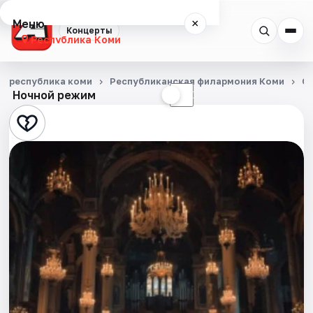
Меню
×
Концерты
Республика Коми
Концерты
республика коми
Республиканская филармония Коми
С
Ночной режим
☀
☾
События
Города
Площадки
Артисты
Рейтинги