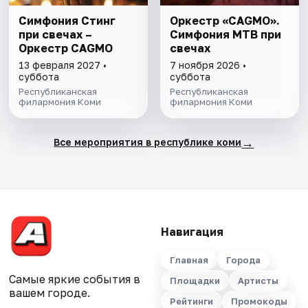
Симфония Стинг
Оркестр «CAGMO».
при свечах –
Симфония МТВ при
Оркестр CAGMO
свечах
13 февраля 2027 •
7 ноября 2026 •
суббота
суббота
Республиканская
Республиканская
филармония Коми
филармония Коми
→
Все мероприятия в республике коми
Навигация
Главная
Города
Самые яркие события в
Площадки
Артисты
вашем городе.
Рейтинги
Промокоды