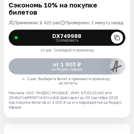
Сэкономь 10% на покупке
билетов
Применили: 8 422 раз
Проверено: 1 минуту назад
DX749988
Скопировать
1 шаг. Скопируйте промокод
от 1 900 ₽
на Яндекс Афише
2 шаг. Выберите билет и примените промокод
до оплаты
Реклама. ООО "ЯНДЕКС МУЗЫКА", ИНН: 9705121040 erid:
25H8d7vbP8SRTvHZrUcdLB
Действует до 30 сентября 2026
при покупке билетов от 3 000 ₽ на это мероприятие на Яндекс
Афише!