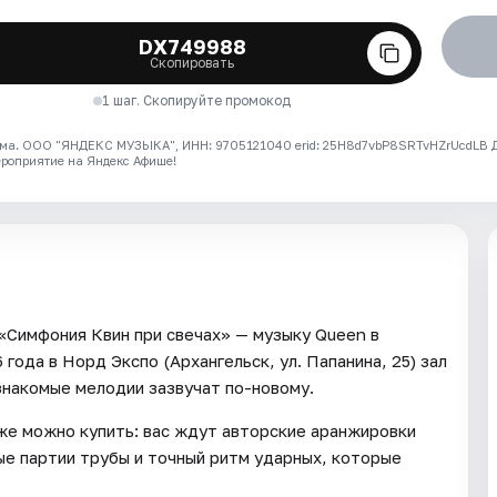
DX749988
Скопировать
1 шаг. Скопируйте промокод
ма. ООО "ЯНДЕКС МУЗЫКА", ИНН: 9705121040 erid: 25H8d7vbP8SRTvHZrUcdLB
ероприятие на Яндекс Афише!
«Симфония Квин при свечах» — музыку Queen в
ода в Норд Экспо (Архангельск, ул. Папанина, 25) зал
 знакомые мелодии зазвучат по-новому.
же можно купить: вас ждут авторские аранжировки
ые партии трубы и точный ритм ударных, которые