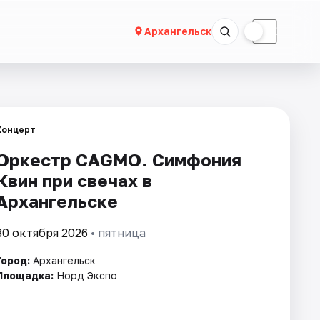
☀
☾
Архангельск
Концерт
Оркестр CAGMO. Симфония
Квин при свечах в
Архангельске
30 октября 2026
• пятница
Город:
Архангельск
Площадка:
Норд Экспо