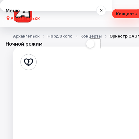
Меню
×
Концерты
Архангельск
Концерты
Архангельск
Норд Экспо
Концерты
Оркестр CAGM
Ночной режим
☀
☾
Театр
Стендап
Экскурсии
Спорт
События
Города