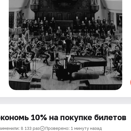
кономь 10% на покупке билетов
рименили: 8 133 раз
Проверено: 1 минуту назад