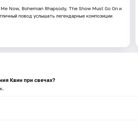
p Me Now, Bohemian Rhapsody, The Show Must Go On и
отличный повод услышать легендарные композиции
ия Квин при свечах?
к.