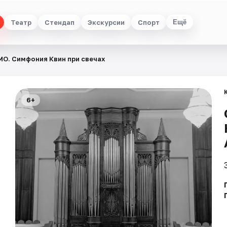
Театр
Стендап
Экскурсии
Спорт
Ещё
O. Симфония Квин при свечах
6+