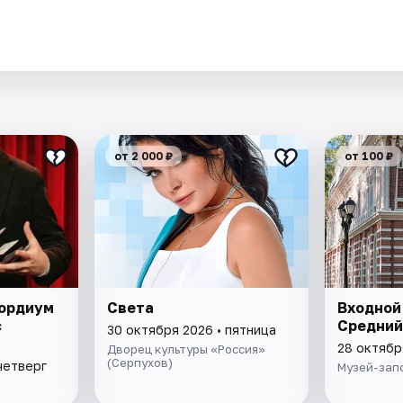
.
от 2 000 ₽
от 100 ₽
кордиум
Света
Входной
с
Средний
30 октября 2026 • пятница
28 октябр
Дворец культуры «Россия»
(Серпухов)
четверг
Музей-зап