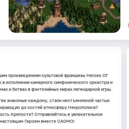
шим произведениям культовой франшизы Heroes Of
к в исполнении камерного симфонического оркестра и
ах и битвах в фэнтезийных мирах легендарной игры.
тва знакомые каждому, стали неотъемлемой частью
обирающую до костей атмосферу Некрополиса?
кость Крепости? Отправляйтесь в увлекательное
е настоящим Героем вместе CAGMO!