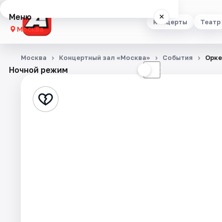
Меню
×
Концерты
Театр
Москва
Концерты
Москва
Концертный зал «Москва»
События
Орке
Ночной режим
☀
☾
Театр
Стендап
Выставки
Квесты
Экскурсии
Спорт
События