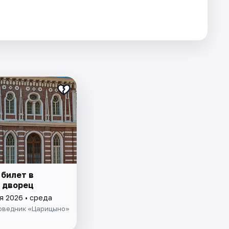
 билет в
 дворец
я 2026 • среда
оведник «Царицыно»