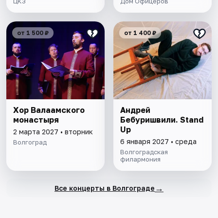
ЦКЗ
Дом Офицеров
от 1 500 ₽
от 1 400 ₽
Хор Валаамского
Андрей
монастыря
Бебуришвили. Stand
Up
2 марта 2027 • вторник
6 января 2027 • среда
Волгоград
Волгоградская
филармония
→
Все концерты в Волгограде