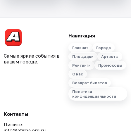
Навигация
Главная
Города
Самые яркие события в
Площадки
Артисты
вашем городе.
Рейтинги
Промокоды
О нас
Возврат билетов
Политика
конфиденциальности
Контакты
Пишите:
info@afisha.org.ru