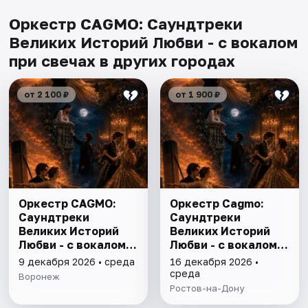
Оркестр CAGMO: Саундтреки
Великих Историй Любви - с вокалом
при свечах в других городах
от 2 100 ₽
от 1 900 ₽
Оркестр CAGMO:
Оркестр Cagmo:
Саундтреки
Саундтреки
Великих Историй
Великих Историй
Любви - с вокалом
Любви - с вокалом
при свечах
при свечах
9 декабря 2026 • среда
16 декабря 2026 •
среда
Воронеж
Ростов-на-Дону