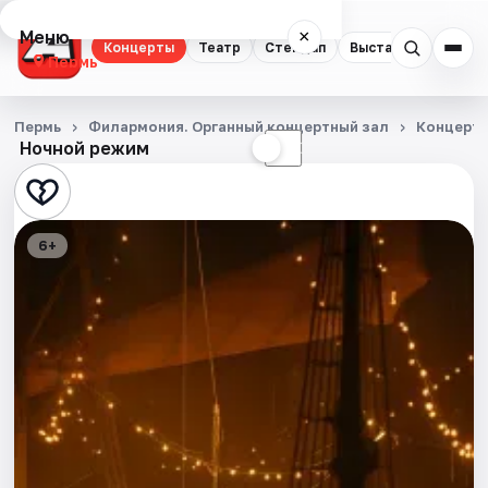
Меню
×
Концерты
Театр
Стендап
Выставки
Квест
Пермь
Концерты
Пермь
Филармония. Органный концертный зал
Концерт
Ночной режим
☀
☾
Театр
Стендап
6+
Выставки
Квесты
Экскурсии
Спорт
События