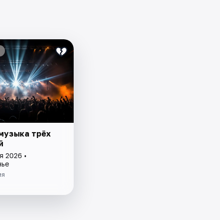
музыка трёх
й
я 2026 •
нье
ия