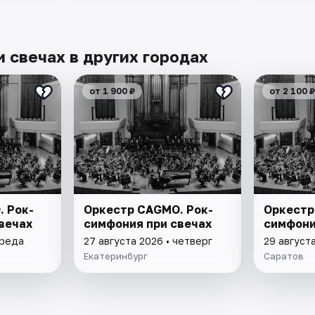
 свечах в других городах
от 1 900 ₽
от 2 100 ₽
 Рок-
Оркестр CAGMO. Рок-
Оркестр
вечах
симфония при свечах
симфони
среда
27 августа 2026 • четверг
29 август
Екатеринбург
Саратов