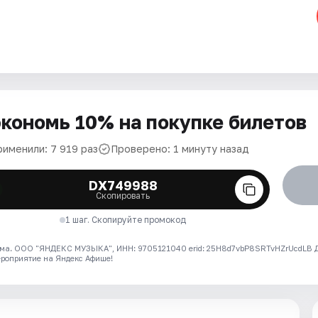
кономь 10% на покупке билетов
рименили: 7 919 раз
Проверено: 1 минуту назад
DX749988
Скопировать
1 шаг. Скопируйте промокод
ма. ООО "ЯНДЕКС МУЗЫКА", ИНН: 9705121040 erid: 25H8d7vbP8SRTvHZrUcdLB
ероприятие на Яндекс Афише!