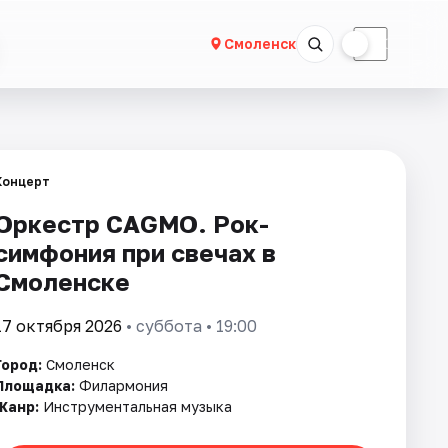
☀
☾
Смоленск
Концерт
Оркестр CAGMO. Рок-
симфония при свечах в
Смоленске
17 октября 2026
• суббота • 19:00
Город:
Смоленск
Площадка:
Филармония
Жанр:
Инструментальная музыка