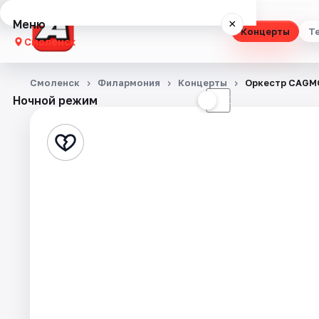
Меню
×
Концерты
Т
Смоленск
Концерты
Смоленск
Филармония
Концерты
Оркестр CAGMO
Ночной режим
☀
☾
Театр
Стендап
Выставки
Экскурсии
Спорт
События