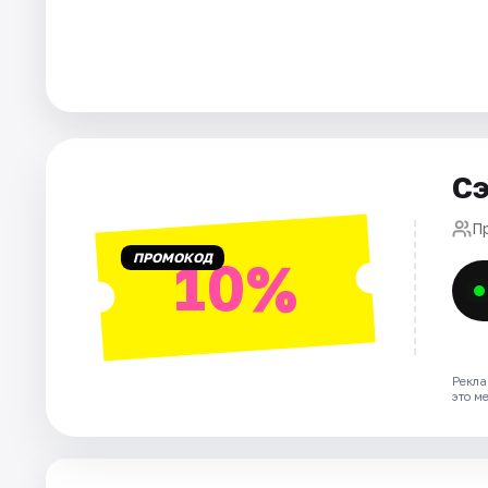
Города
Площадки
Артисты
Рейтинги
Сэ
П
ПРОМОКОД
10%
Рекла
это м