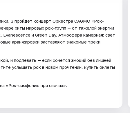
Глинки, 3 пройдет концерт Оркестра CAGMO «Рок-
вечере хиты мировых рок-групп — от тяжёлой энергии
k, Evanescence и Green Day. Атмосфера камерная: свет
ровые аранжировки заставляют знакомые треки
кой, и подпевать — если хочется эмоций без лишней
отите услышать рок в новом прочтении, купить билеты
на «Рок-симфонию при свечах».