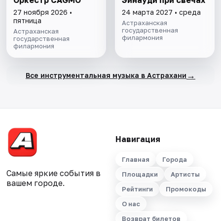
Оркестр CAGMO
Эйнауди при свечах
27 ноября 2026 •
24 марта 2027 • среда
пятница
Астраханская
государственная
Астраханская
филармония
государственная
филармония
→
Все инструментальная музыка в Астрахани
Навигация
Главная
Города
Самые яркие события в
Площадки
Артисты
вашем городе.
Рейтинги
Промокоды
О нас
Возврат билетов