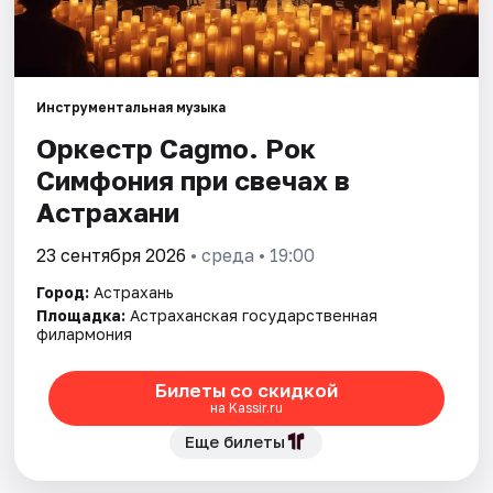
Города
Площадки
Инструментальная музыка
Оркестр Cagmo. Рок
Артисты
Симфония при свечах в
Астрахани
Рейтинги
23 сентября 2026
• среда • 19:00
Город:
Астрахань
Площадка:
Астраханская государственная
филармония
Билеты со скидкой
на Kassir.ru
Еще билеты