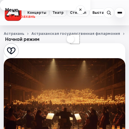
Меню
×
Концерты
Театр
Стендап
Выставки
Квест
Астрахань
Концерты
Астрахань
Астраханская государственная филармония
Ночной режим
☀
☾
Театр
Стендап
Выставки
Квесты
Экскурсии
Спорт
События