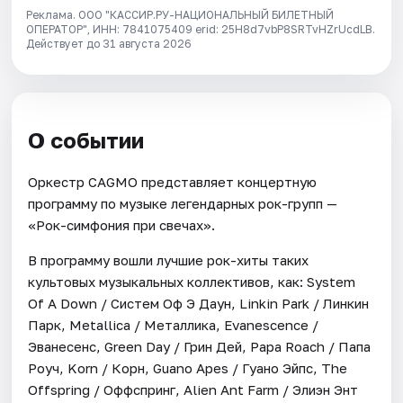
Реклама. ООО "КАССИР.РУ-НАЦИОНАЛЬНЫЙ БИЛЕТНЫЙ
ОПЕРАТОР", ИНН: 7841075409 erid: 25H8d7vbP8SRTvHZrUcdLB.
Действует до 31 августа 2026
О событии
Оркестр CAGMO представляет концертную
программу по музыке легендарных рок-групп —
«Рок-симфония при свечах».
В программу вошли лучшие рок-хиты таких
культовых музыкальных коллективов, как: System
Of A Down / Систем Оф Э Даун, Linkin Park / Линкин
Парк, Metallica / Металлика, Evanescence /
Эванесенс, Green Day / Грин Дей, Papa Roach / Папа
Роуч, Korn / Корн, Guano Apes / Гуано Эйпс, The
Offspring / Оффспринг, Alien Ant Farm / Элиэн Энт