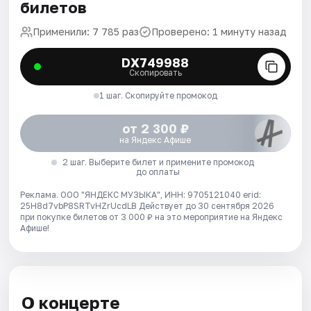
билетов
Применили: 7 785 раз
Проверено: 1 минуту назад
DX749988
Скопировать
1 шаг. Скопируйте промокод
от 2 300 ₽
на Яндекс Афише
2 шаг. Выберите билет и примените промокод
до оплаты
Реклама. ООО "ЯНДЕКС МУЗЫКА", ИНН: 9705121040 erid:
25H8d7vbP8SRTvHZrUcdLB
Действует до 30 сентября 2026
при покупке билетов от 3 000 ₽ на это мероприятие на Яндекс
Афише!
О концерте