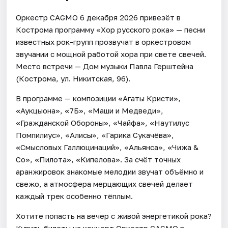
Оркестр CAGMO 6 декабря 2026 привезёт в
Кострома программу «Хор русского рока» — песни
известных рок-групп прозвучат в оркестровом
звучании с мощной работой хора при свете свечей.
Место встречи — Дом музыки Павла Герштейна
(Кострома, ул. Никитская, 96).
В программе — композиции «Агаты Кристи»,
«Аукцыона», «7Б», «Маши и Медведи»,
«Гражданской Обороны», «Чайфа», «Наутилус
Помпилиус», «Алисы», «Гарика Сукачёва»,
«Смысловых Галлюцинаций», «Альянса», «Чижа &
Co», «Пилота», «Кипелова». За счёт точных
аранжировок знакомые мелодии звучат объёмно и
свежо, а атмосфера мерцающих свечей делает
каждый трек особенно тёплым.
Хотите попасть на вечер с живой энергетикой рока?
Купить билеты на концерт Оркестр CAGMO в