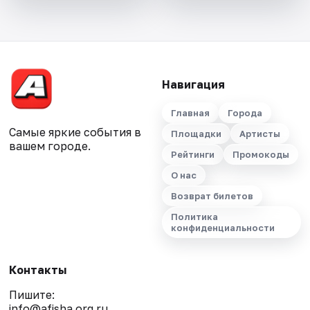
Навигация
Главная
Города
Самые яркие события в
Площадки
Артисты
вашем городе.
Рейтинги
Промокоды
О нас
Возврат билетов
Политика
конфиденциальности
Контакты
Пишите:
info@afisha.org.ru