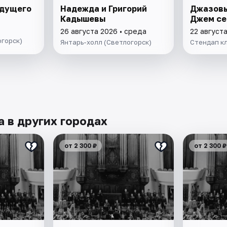
удущего
Надежда и Григорий
Джазовы
Кадышевы
Джем се
26 августа 2026 • среда
22 август
огорск)
Янтарь-холл (Светлогорск)
Стендап к
 в других городах
от 2 300 ₽
от 2 300 ₽