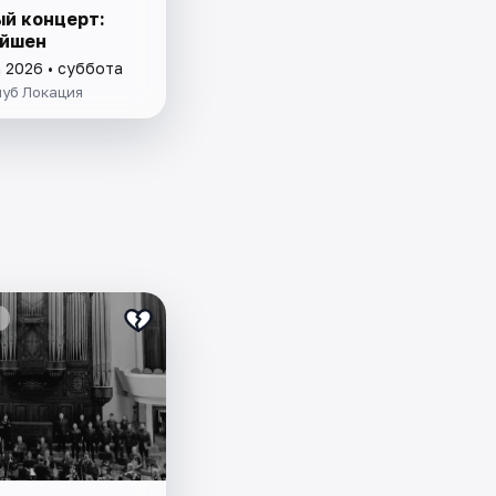
й концерт:
йшен
а 2026 • суббота
луб Локация