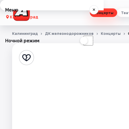
Меню
×
Концерты
Теа
Калининград
Концерты
Калининград
ДК железнодорожников
Концерты
Ночной режим
☀
☾
Театр
Стендап
Выставки
Экскурсии
Спорт
События