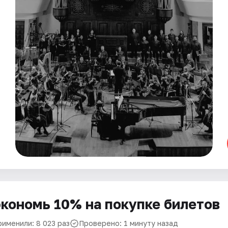
кономь 10% на покупке билетов
рименили: 8 023 раз
Проверено: 1 минуту назад