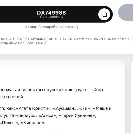
DX749988
Скопировать
1 шаг. Скопируйте промокод
ма. ООО "ЯНДЕКС МУЗЫКА", ИНН: 9705121040 erid: 25H8d7vbP8SRTvHZrUcdLB
ероприятие на Яндекс Афише!
о музыке известных русских рок-групп — «Хор
ете свечей.
пп, как: «Агата Кристи», «Аукцыон», «7Б», «Маша и
лус Помпилиус», «Алиса», «Гарик Сукачев»,
«Пилот», «Кипелов».