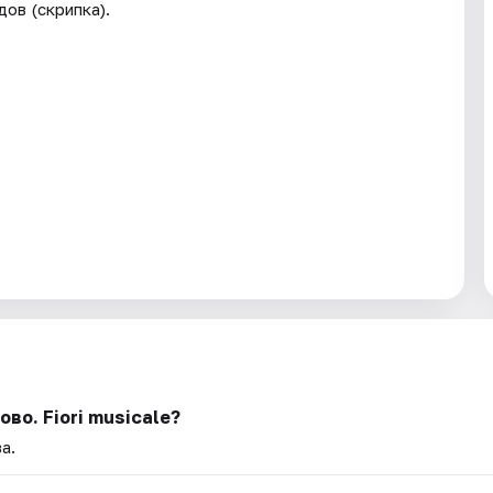
ов (скрипка).
во. Fiori musicale?
а.