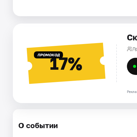
Города
Площадки
Ск
Артисты
П
ПРОМОКОД
17%
Рейтинги
Рекла
О событии