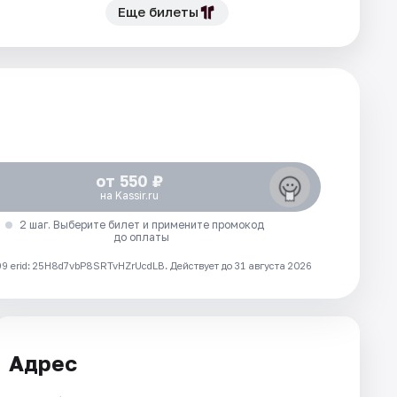
Еще билеты
от 550 ₽
на Kassir.ru
2 шаг. Выберите билет и примените промокод
до оплаты
 erid: 25H8d7vbP8SRTvHZrUcdLB.
Действует до 31 августа 2026
Адрес