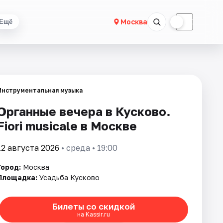
☀
☾
Москва
Ещё
Инструментальная музыка
Органные вечера в Кусково.
Fiori musicale в Москве
12 августа 2026
• среда • 19:00
Город:
Москва
Площадка:
Усадьба Кусково
Билеты со скидкой
на Kassir.ru