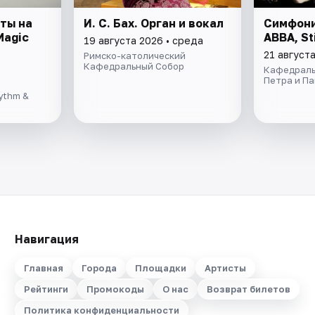
ты на
И. С. Бах. Орган и вокал
Симфони
Magic
ABBA, St
19 августа 2026 • среда
21 августа
Римско-католический
Кафедральный Собор
Кафедраль
Петра и П
ythm &
Навигация
Главная
Города
Площадки
Артисты
Рейтинги
Промокоды
О нас
Возврат билетов
Политика конфиденциальности