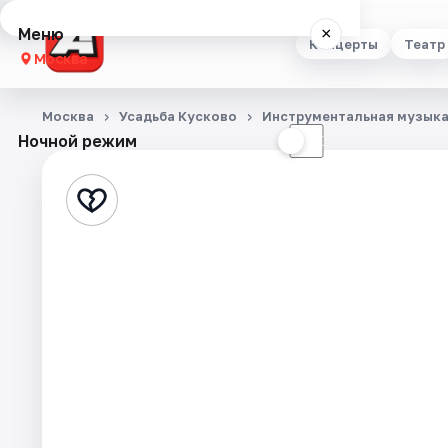
Меню
×
Концерты
Театр
Москва
Концерты
Москва
Усадьба Кусково
Инструментальная музык
Ночной режим
☀
☾
Театр
Стендап
Выставки
Квесты
Экскурсии
Спорт
События