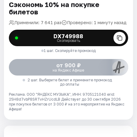
Сэкономь 10% на покупке
билетов
Применили: 7 641 раз
Проверено: 1 минуту назад
DX749988
Скопировать
1 шаг. Скопируйте промокод
от 900 ₽
на Яндекс Афише
2 шаг. Выберите билет и примените промокод
до оплаты
Реклама. ООО "ЯНДЕКС МУЗЫКА", ИНН: 9705121040 erid:
25H8d7vbP8SRTvHZrUcdLB
Действует до 30 сентября 2026
при покупке билетов от 3 000 ₽ на это мероприятие на Яндекс
Афише!