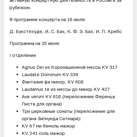
рубежом.
В программе концерта на 16 июля:
Д. Букстехуде, И. С. Бах, К. Ф. Э. Бах, И. Л. Кребс
Программа на 25 июня:
I отделение
Agnus Dei из Коронационной мессы KV 317
Laudate Dominum KV 339
Фантазия фа минор, KV 608
Laudamus te из мессы до минор KV 427
Ave verum KV 618 (переложение Ференца
Листа для органа)
Три церковные сонаты (переложение для
органа Зигмунда Сатмари):
KV 67 ми бемоль мажор
KV 241 соль мажор