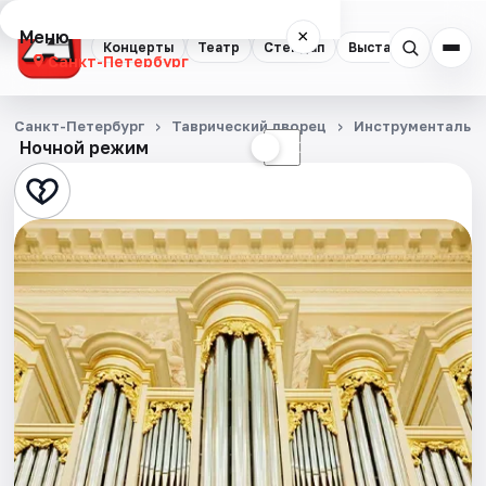
Меню
×
Концерты
Театр
Стендап
Выставки
Квест
Санкт-Петербург
Концерты
Санкт-Петербург
Таврический дворец
Инструментальн
Ночной режим
☀
☾
Театр
Стендап
Выставки
Квесты
Экскурсии
Спорт
События