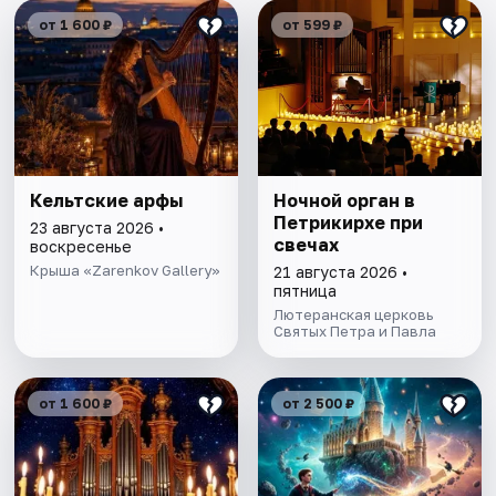
от 1 600 ₽
от 599 ₽
Кельтские арфы
Ночной орган в
Петрикирхе при
23 августа 2026 •
свечах
воскресенье
Крыша «Zarenkov Gallery»
21 августа 2026 •
пятница
Лютеранская церковь
Святых Петра и Павла
от 1 600 ₽
от 2 500 ₽