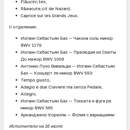
Fl&ucirc;tes,
R&eacute;cit de Nazard,
Caprice sur les Grands Jeux.
II отделение:
Иоганн Себастьян Бах — Чакона соль минор
BWV 1179
Иоганн Себастьян Бах — Прелюдия из Сюиты
До мажор BWV 1009
Антонио Лучо Вивальди — Иоганн Себастьян
Бах — Концерт ля минор BWV 593:
Tempo giusto,
Adagio e due Claviere ma senza Pedale,
Allegro.
Иоганн Себастьян Бах — Токката и фуга ре
минор BWV 565
Арканджело Корелли — Фолия с вариациями
Исполнители на 16 июля: