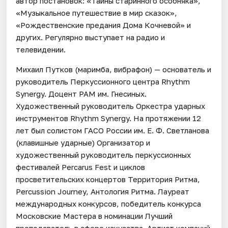
автор постановок: «Тайны старинного особняка»,
«Музыкальное путешествие в мир сказок»,
«Рождественские предания Дома Кочневой» и
других. Регулярно выступает на радио и
телевидении.
Михаил Путков (маримба, вибрафон) — основатель и
руководитель Перкуссионного центра Rhythm
Synergy. Доцент РАМ им. Гнесиных.
Художественный руководитель Оркестра ударных
инструментов Rhythm Synergy. На протяжении 12
лет был солистом ГАСО России им. Е. Ф. Светланова
(клавишные ударные) Организатор и
художественный руководитель перкуссионных
фестивалей Percarus Fest и циклов
просветительских концертов Территория Ритма,
Percussion Journey, Антология Ритма. Лауреат
международных конкурсов, победитель конкурса
Московские Мастера в номинации Лучший
преподаватель в сфере искусства. Артист компаний