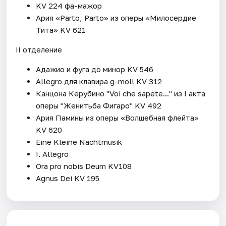
KV 224 фа-мажор
Ария «Parto, Parto» из оперы «Милосердие
Тита» KV 621
II отделение
Адажио и фуга до минор KV 546
Allegro для клавира g-moll KV 312
Канцона Керубино "Voi che sapete..." из I акта
оперы "Женитьба Фигаро" KV 492
Ария Памины из оперы «Волшебная флейта»
KV 620
Eine Kleine Nachtmusik
I. Allegro
Ora pro nobis Deum KV108
Agnus Dei KV 195