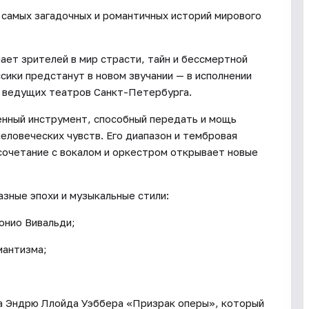
самых загадочных и романтичных историй мирового
ает зрителей в мир страсти, тайн и бессмертной
сики предстанут в новом звучании — в исполнении
ов ведущих театров Санкт-Петербурга.
енный инструмент, способный передать и мощь
еловеческих чувств. Его диапазон и тембровая
сочетание с вокалом и оркестром открывает новые
зные эпохи и музыкальные стили:
онио Вивальди;
мантизма;
ла Эндрю Ллойда Уэббера «Призрак оперы», который