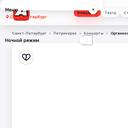
Меню
×
Концерты
Театр
С
Санкт-Петербург
Концерты
Санкт-Петербург
Петрикирхе
Концерты
Органно
Ночной режим
☀
☾
Театр
Стендап
Выставки
Квесты
Экскурсии
Спорт
События