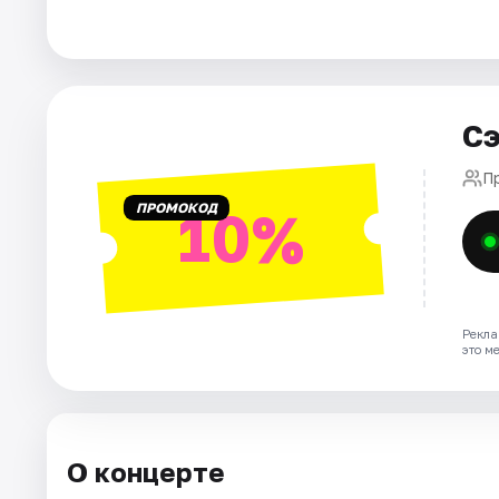
Города
Площадки
Сэ
Артисты
П
ПРОМОКОД
10%
Рейтинги
Рекла
это м
О концерте