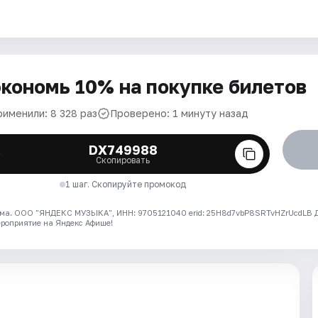
кономь 10% на покупке билетов
рименили: 8 328 раз
Проверено: 1 минуту назад
DX749988
Скопировать
1 шаг. Скопируйте промокод
ма. ООО "ЯНДЕКС МУЗЫКА", ИНН: 9705121040 erid: 25H8d7vbP8SRTvHZrUcdLB
ероприятие на Яндекс Афише!