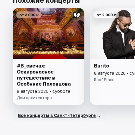
Похожие концерты
от 3 000 ₽
от 2 000 ₽
#В_свечах:
Burito
Оскароносное
8 августа 2026 • с
путешествие в
Roof Place
Особняке Половцова
8 августа 2026 • суббота
Дом архитектора
→
Все концерты в Санкт-Петербурге