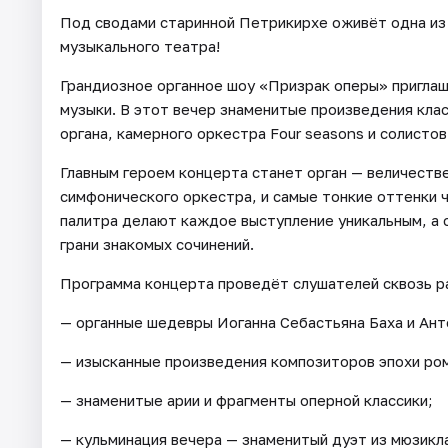
Под сводами старинной Петрикирхе оживёт одна из 
музыкального театра!
Грандиозное органное шоу «Призрак оперы» приглаш
музыки. В этот вечер знаменитые произведения клас
органа, камерного оркестра Four seasons и солист
Главным героем концерта станет орган — величеств
симфонического оркестра, и самые тонкие оттенки ч
палитра делают каждое выступление уникальным, а 
грани знакомых сочинений.
Программа концерта проведёт слушателей сквозь ра
— органные шедевры Иоганна Себастьяна Баха и Ант
— изысканные произведения композиторов эпохи ро
— знаменитые арии и фрагменты оперной классики;
— кульминация вечера — знаменитый дуэт из мюзик