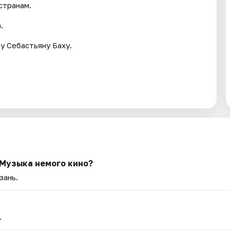
странам.
.
у Себастьяну Баху.
 Музыка немого кино?
зань.
.