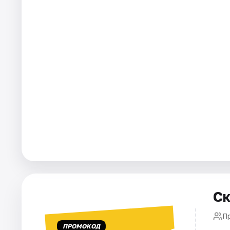
Города
Площадки
Артисты
Рейтинги
Ск
П
ПРОМОКОД