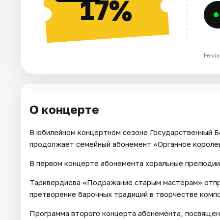
17%
Рекла
О концерте
В юбилейном концертном сезоне Государственный Б
продолжает семейный абонемент «Органное короле
В первом концерте абонемента хоральные прелюдии 
Таривердиева «Подражание старым мастерам» отпра
претворение барочных традиций в творчестве компо
Программа второго концерта абонемента, посвящен