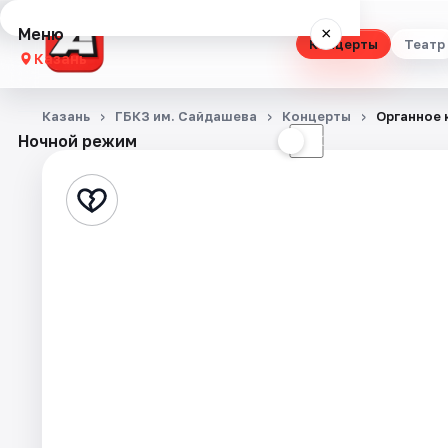
Меню
×
Концерты
Театр
Казань
Концерты
Казань
ГБКЗ им. Сайдашева
Концерты
Органное 
Ночной режим
☀
☾
Театр
Стендап
Выставки
Квесты
Экскурсии
Спорт
События