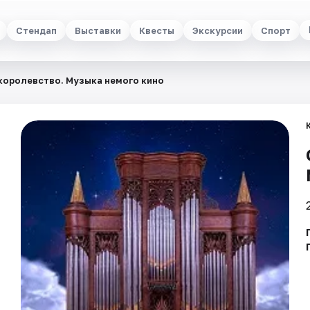
Стендап
Выставки
Квесты
Экскурсии
Спорт
королевство. Музыка немого кино