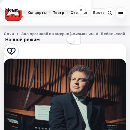
Меню
×
Концерты
Театр
Стендап
Выставки
Квест
Сочи
Концерты
Сочи
Зал органной и камерной музыки им. А. Дебольской
Ночной режим
☀
☾
Театр
Стендап
Выставки
Квесты
Экскурсии
Спорт
События