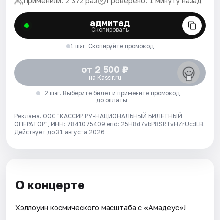
Применили: 2 372 раз
Проверено: 1 минуту назад
адмитад
Скопировать
1 шаг. Скопируйте промокод
от 2 500 ₽
на Kassir.ru
2 шаг. Выберите билет и примените промокод
до оплаты
Реклама. ООО "КАССИР.РУ-НАЦИОНАЛЬНЫЙ БИЛЕТНЫЙ
ОПЕРАТОР", ИНН: 7841075409 erid: 25H8d7vbP8SRTvHZrUcdLB.
Действует до 31 августа 2026
О концерте
Хэллоуин космического масштаба с «Амадеус»!