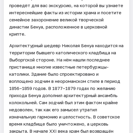
проведёт для вас экскурсию, на которой вы узнаете
интереснейшие факты из истории храма и посетите
семейное захоронение великой творческой
династии Бенуа, расположенное в церковной
крипте.
Архитектурный шедевр Николая Бенуа находится на
территории бывшего католического кладбища на
Выборгской стороне. На нём нашли последнее
пристанище многие известные петербуржцы-
католики. Здание было спроектировано и
воплощено зодчим в неороманском стиле в период
1856–1859 годов. В 1877–1879 годах по желанию
прихода Бенуа дополнил архитектурный ансамбль
колокольней. Сам зодчий был этим фактом крайне
недоволен, так как его замысел утратил
изначальную гармонию и целостность. В советское
время кладбище было уничтожено, а церковь
закрыта. В начале XXI века храм был возвращён