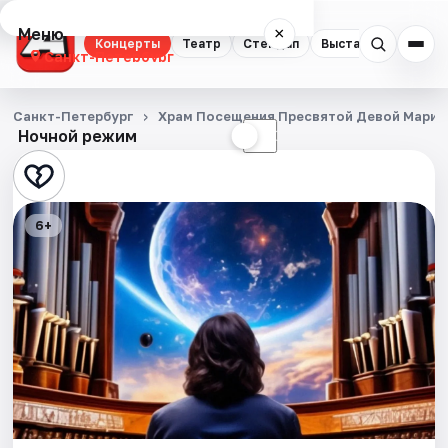
Меню
×
Концерты
Театр
Стендап
Выставки
Квест
Санкт-Петербург
Концерты
Санкт-Петербург
Храм Посещения Пресвятой Девой Марие
Ночной режим
☀
☾
Театр
Стендап
6+
Выставки
Квесты
Экскурсии
Спорт
События