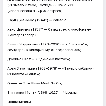
(«Взываю к тебе, Господи»), BWV 639
(использована в к/ф «Солярис»);
Карл Дженкинс (1944*) — Palladio;
Ханс Циммер (1957*) — Саундтрек к кинофильму
«Интерстеллар»;
Эннио Морриконе (1928–2020) — «Кто же я?»,
саундтрек к кинофильму «Профессионал»;
Джеймс Ласт — «Одинокий пастух»;
Арам Хачатурян (1903–1978) — «Танец с саблями»
из балета «Гаянэ»;
Queen — The Show Must Go On;
Витторио Монти (1868–1922) — Чардаш.
Исполнитель: