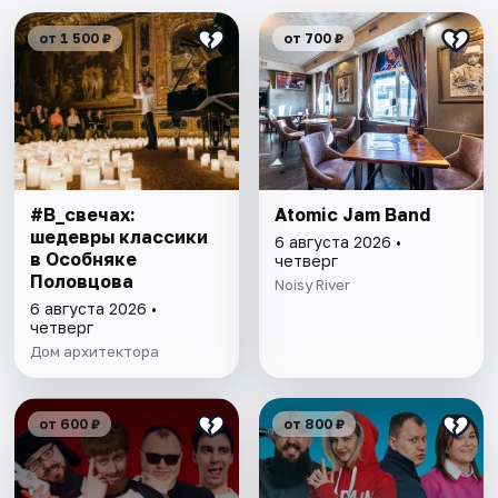
от 1 500 ₽
от 700 ₽
#В_свечах:
Atomic Jam Band
шедевры классики
6 августа 2026 •
в Особняке
четверг
Половцова
Noisy River
6 августа 2026 •
четверг
Дом архитектора
от 600 ₽
от 800 ₽