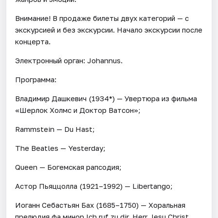
Внимание! В продаже билеты двух категорий — с
экскурсией и без экскурсии. Начало экскурсии после
концерта.
Электронный орган: Johannus.
Программа:
Владимир Дашкевич (1934*) — Увертюра из фильма
«Шерлок Холмс и Доктор Ватсон»;
Rammstein — Du Hast;
The Beatles — Yesterday;
Queen — Богемская рапсодия;
Астор Пьяццолла (1921–1992) — Libertango;
Иоганн Себастьян Бах (1685–1750) — Хоральная
прелюдия фа минор Ich ruf zu dir, Herr Jesu Christ