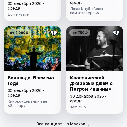
среда
30 декабря 2026 •
среда
Джаз Клуб «Союз
композиторов»
Дом музыки
от 2 000 ₽
от 750 ₽
Вивальди. Времена
Классический
Года
джазовый джем с
Петром Ившиным
30 декабря 2026 •
среда
30 декабря 2026 •
среда
Киноконцертный зал
«Эльдар»
Jam club
→
Все концерты в Москве