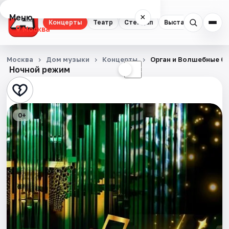
Меню
×
Концерты
Театр
Стендап
Выставки
Квест
Москва
Концерты
Москва
Дом музыки
Концерты
Орган и Волшебные б
Ночной режим
☀
☾
Театр
Стендап
0+
Выставки
Квесты
Экскурсии
Спорт
События