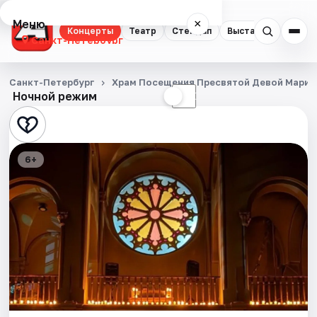
Меню
×
Концерты
Театр
Стендап
Выставки
Квест
Санкт-Петербург
Концерты
Санкт-Петербург
Храм Посещения Пресвятой Девой Марие
Ночной режим
☀
☾
Театр
Стендап
6+
Выставки
Квесты
Экскурсии
Спорт
События