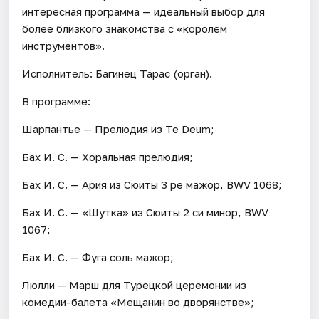
интересная программа — идеальный выбор для
более близкого знакомства с «королём
инструментов».
Исполнитель: Багинец Тарас (орган).
В программе:
Шарпантье — Прелюдия из Te Deum;
Бах И. С. — Хоральная прелюдия;
Бах И. С. — Ария из Сюиты 3 ре мажор, BWV 1068;
Бах И. С. — «Шутка» из Сюиты 2 си минор, BWV
1067;
Бах И. С. — Фуга соль мажор;
Люлли — Марш для Турецкой церемонии из
комедии-балета «Мещанин во дворянстве»;