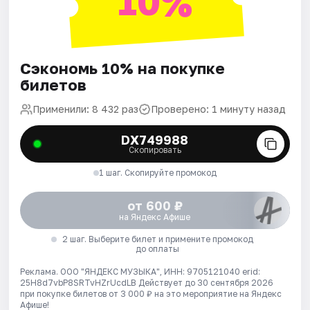
10%
Сэкономь 10% на покупке
билетов
Применили: 8 432 раз
Проверено: 1 минуту назад
DX749988
Скопировать
1 шаг. Скопируйте промокод
от 600 ₽
на Яндекс Афише
2 шаг. Выберите билет и примените промокод
до оплаты
Реклама. ООО "ЯНДЕКС МУЗЫКА", ИНН: 9705121040 erid:
25H8d7vbP8SRTvHZrUcdLB
Действует до 30 сентября 2026
при покупке билетов от 3 000 ₽ на это мероприятие на Яндекс
Афише!