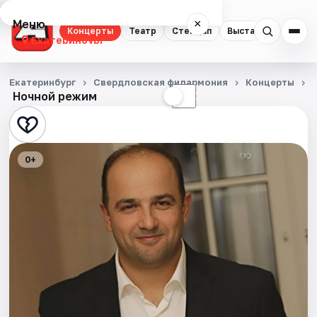
Меню
×
Концерты
Театр
Стендап
Выставки
Квест
Екатеринбург
Концерты
Екатеринбург
Свердловская филармония
Концерты
Ночной режим
☀
☾
Театр
Стендап
0+
Выставки
Квесты
Экскурсии
Спорт
События