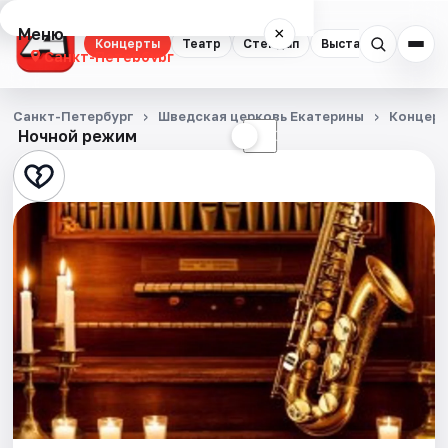
Меню
×
Концерты
Театр
Стендап
Выставки
Квест
Санкт-Петербург
Концерты
Санкт-Петербург
Шведская церковь Екатерины
Концер
Ночной режим
☀
☾
Театр
Стендап
Выставки
Квесты
Экскурсии
Спорт
События