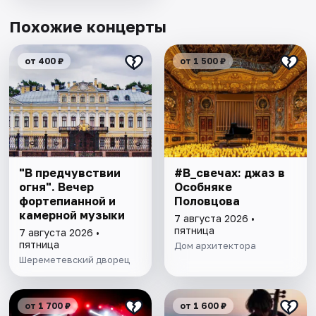
Похожие концерты
от 400 ₽
от 1 500 ₽
"В предчувствии
#В_свечах: джаз в
огня". Вечер
Особняке
фортепианной и
Половцова
камерной музыки
7 августа 2026 •
пятница
7 августа 2026 •
пятница
Дом архитектора
Шереметевский дворец
от 1 700 ₽
от 1 600 ₽