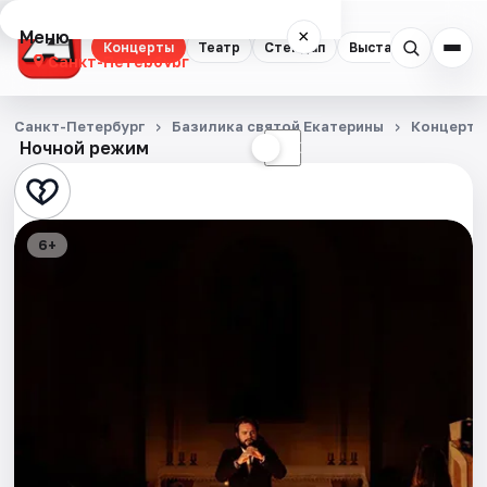
Меню
×
Концерты
Театр
Стендап
Выставки
Квест
Санкт-Петербург
Концерты
Санкт-Петербург
Базилика святой Екатерины
Концерты
Ночной режим
☀
☾
Театр
Стендап
6+
Выставки
Квесты
Экскурсии
Спорт
События