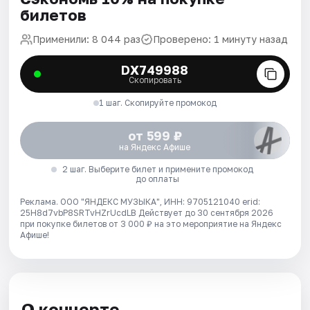
билетов
Применили: 8 044 раз
Проверено: 1 минуту назад
DX749988
Скопировать
1 шаг. Скопируйте промокод
от 599 ₽
на Яндекс Афише
2 шаг. Выберите билет и примените промокод
до оплаты
Реклама. ООО "ЯНДЕКС МУЗЫКА", ИНН: 9705121040 erid:
25H8d7vbP8SRTvHZrUcdLB
Действует до 30 сентября 2026
при покупке билетов от 3 000 ₽ на это мероприятие на Яндекс
Афише!
О концерте