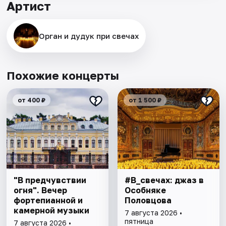
Артист
Орган и дудук при свечах
Похожие концерты
от 400 ₽
от 1 500 ₽
"В предчувствии
#В_свечах: джаз в
огня". Вечер
Особняке
фортепианной и
Половцова
камерной музыки
7 августа 2026 •
пятница
7 августа 2026 •