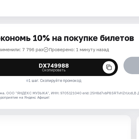
кономь 10% на покупке билетов
рименили: 7 796 раз
Проверено: 1 минуту назад
DX749988
Скопировать
1 шаг. Скопируйте промокод
ма. ООО "ЯНДЕКС МУЗЫКА", ИНН: 9705121040 erid: 25H8d7vbP8SRTvHZrUcdLB
ероприятие на Яндекс Афише!