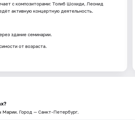
ничает с композиторами: Толиб Шохиди, Леонид
ведёт активную концертную деятельность.
через здание семинарии.
симости от возраста.
ах?
ы Марии
. Город — Санкт-Петербург.