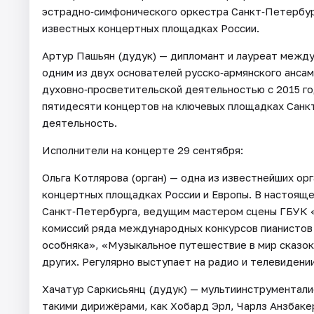
эстрадно‑симфонического оркестра Санкт‑Петербур
известных концертных площадках России.
Артур Пашьян (дудук) — дипломант и лауреат межд
одним из двух основателей русско‑армянского анса
духовно‑просветительской деятельностью с 2015 год
пятидесяти концертов на ключевых площадках Санк
деятельность.
Исполнители на концерте 29 сентября:
Ольга Котлярова (орган) — одна из известнейших ор
концертных площадках России и Европы. В настоящ
Санкт‑Петербурга, ведущим мастером сцены ГБУК 
комиссий ряда международных конкурсов пианистов 
особняка», «Музыкальное путешествие в мир сказо
других. Регулярно выступает на радио и телевидении
Хачатур Саркисьянц (дудук) — мультиинструментали
такими дирижёрами, как Хобард Эрл, Чарлз Анзбаке