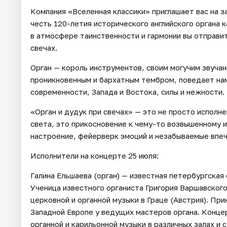
Компания «Вселенная классики» приглашает вас на з
честь 120-летия исторического английского органа
в атмосфере таинственности и гармонии вы отправи
свечах.
Орган — король инструментов, своим могучим звучан
проникновенным и бархатным тембром, поведает нам 
современности, Запада и Востока, силы и нежности.
«Орган и дудук при свечах» — это не просто исполн
света, это прикосновение к чему-то возвышенному 
настроение, фейерверк эмоций и незабываемые впеч
Исполнители на концерте 25 июля:
Галина Ельшаева (орган) — известная петербургская 
Ученица известного органиста Григория Варшавского
церковной и органной музыки в Граце (Австрия). Пр
Западной Европе у ведущих мастеров органа. Конц
органной и карильонной музыки в различных залах и