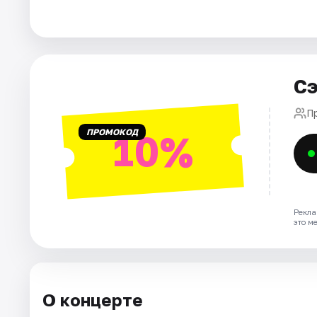
Города
Площадки
Сэ
Артисты
П
ПРОМОКОД
10%
Рейтинги
Рекла
это м
О концерте