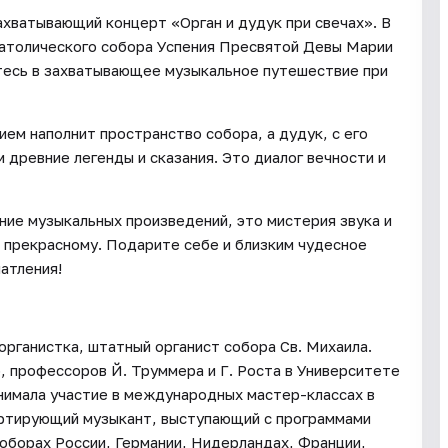
ахватывающий концерт «Орган и дудук при свечах». В
 католического собора Успения Пресвятой Девы Марии
тесь в захватывающее музыкальное путешествие при
ием наполнит пространство собора, а дудук, с его
древние легенды и сказания. Это диалог вечности и
ение музыкальных произведений, это мистерия звука и
и прекрасному. Подарите себе и близким чудесное
атления!
органистка, штатный органист собора Св. Михаила.
, профессоров Й. Труммера и Г. Роста в Университете
инимала участие в международных мастер-классах в
ертирующий музыкант, выступающий с программами
 соборах России, Германии, Нидерландах, Франции,