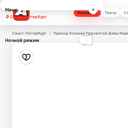
Меню
×
Концерты
Театр
С
Санкт-Петербург
Концерты
Санкт-Петербург
Приход Успения Пресвятой Девы Мар
Ночной режим
☀
☾
Театр
Стендап
Выставки
Квесты
Экскурсии
Спорт
События