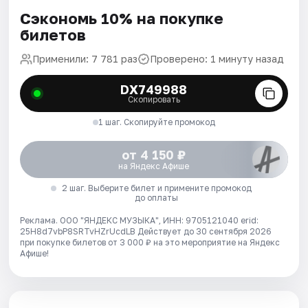
Сэкономь 10% на покупке
билетов
Применили: 7 781 раз
Проверено: 1 минуту назад
DX749988
Скопировать
1 шаг. Скопируйте промокод
от 4 150 ₽
на Яндекс Афише
2 шаг. Выберите билет и примените промокод
до оплаты
Реклама. ООО "ЯНДЕКС МУЗЫКА", ИНН: 9705121040 erid:
25H8d7vbP8SRTvHZrUcdLB
Действует до 30 сентября 2026
при покупке билетов от 3 000 ₽ на это мероприятие на Яндекс
Афише!