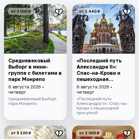
от 3 000 ₽
от 1 440 ₽
Cредневековый
«Последний путь
Выборг в мини-
Александра II»:
группе c билетами в
Спас-на-Крови и
парк Монрепо
пешеходная
прогулка
6 августа 2026 •
6 августа 2026 •
четверг
четверг
Средневековый Выборг,
«Последний путь
парк Монрепо
Александра II»: Спас-на-
Крови с пешеходной
прогулкой
от 5 100 ₽
от 2 000 ₽