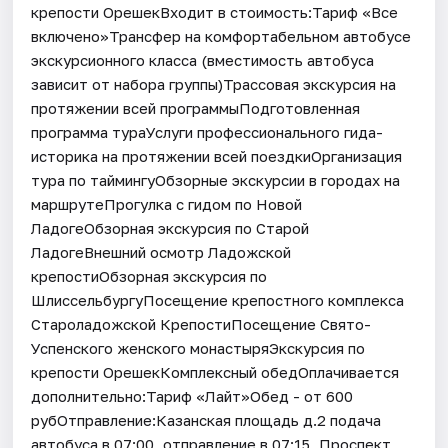
крепости ОрешекВходит в стоимость:Тариф «Все
включено»Трансфер на комфортабельном автобусе
экскурсионного класса (вместимость автобуса
зависит от набора группы)Трассовая экскурсия на
протяжении всей программыПодготовленная
программа тураУслуги профессионального гида-
историка на протяжении всей поездкиОрганизация
тура по таймингуОбзорные экскурсии в городах на
маршрутеПрогулка с гидом по Новой
ЛадогеОбзорная экскурсия по Старой
ЛадогеВнешний осмотр Ладожской
крепостиОбзорная экскурсия по
ШлиссельбургуПосещение крепостного комплекса
Староладожской КрепостиПосещение Свято-
Успенского женского монастыряЭкскурсия по
крепости ОрешекКомплексный обедОплачивается
дополнительно:Тариф «Лайт»Обед - от 600
рубОтправление:Казанская площадь д.2 подача
автобуса в 07:00, отправление в 07:15, Проспект