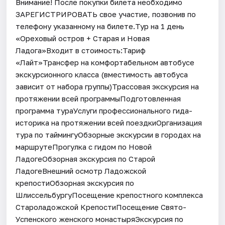
Внимание! После покупки билета необходимо
ЗАРЕГИСТРИРОВАТЬ свое участие, позвонив по
телефону указанному на билете.Тур на 1 день
«Ореховый остров + Старая и Новая
Ладога»Входит в стоимость:Тариф
«Лайт»Трансфер на комфортабельном автобусе
экскурсионного класса (вместимость автобуса
зависит от набора группы)Трассовая экскурсия на
протяжении всей программыПодготовленная
программа тураУслуги профессионального гида-
историка на протяжении всей поездкиОрганизация
тура по таймингуОбзорные экскурсии в городах на
маршрутеПрогулка с гидом по Новой
ЛадогеОбзорная экскурсия по Старой
ЛадогеВнешний осмотр Ладожской
крепостиОбзорная экскурсия по
ШлиссельбургуПосещение крепостного комплекса
Староладожской КрепостиПосещение Свято-
Успенского женского монастыряЭкскурсия по