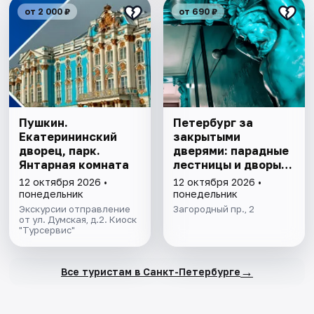
от 2 000 ₽
от 690 ₽
Пушкин.
Петербург за
Екатерининский
закрытыми
дворец, парк.
дверями: парадные
Янтарная комната
лестницы и дворы-
колодцы
12 октября 2026 •
12 октября 2026 •
понедельник
понедельник
Экскурсии отправление
Загородный пр., 2
от ул. Думская, д.2. Киоск
"Турсервис"
→
Все туристам в Санкт-Петербурге