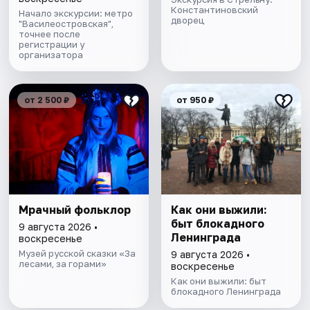
Константиновский
Начало экскурсии: метро
дворец
"Василеостровская",
точнее после
регистрации у
организатора
от 2 500 ₽
от 950 ₽
Мрачный фольклор
Как они выжили:
быт блокадного
9 августа 2026 •
Ленинграда
воскресенье
Музей русской сказки «За
9 августа 2026 •
лесами, за горами»
воскресенье
Как они выжили: быт
блокадного Ленинграда