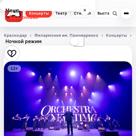
Меню
×
Концерты
Театр
Стендап
Выставки
Квест
Краснодар
Концерты
Краснодар
Филармония им. Пономаренко
Концерты
Ночной режим
☀
☾
Театр
Стендап
12+
Выставки
Квесты
Экскурсии
Спорт
События