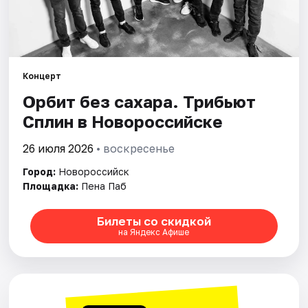
Города
Площадки
Артисты
Концерт
Орбит без сахара. Трибьют
Рейтинги
Сплин в Новороссийске
26 июля 2026
• воскресенье
Город:
Новороссийск
Площадка:
Пена Паб
Билеты со скидкой
на Яндекс Афише