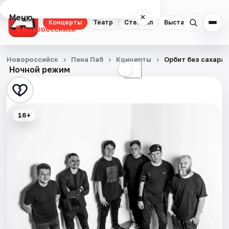
Меню
×
Концерты
Театр
Стендап
Выставки
Экску
Новороссийск
Концерты
Новороссийск
Пена Паб
Концерты
Орбит без сахара.
Ночной режим
☀
☾
Театр
Стендап
16+
Выставки
Экскурсии
Спорт
События