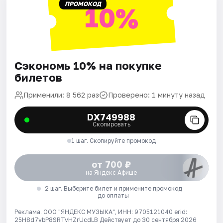
ПРОМОКОД
10%
Сэкономь 10% на покупке
билетов
Применили: 8 562 раз
Проверено: 1 минуту назад
DX749988
Скопировать
1 шаг. Скопируйте промокод
от 700 ₽
на Яндекс Афише
2 шаг. Выберите билет и примените промокод
до оплаты
Реклама. ООО "ЯНДЕКС МУЗЫКА", ИНН: 9705121040 erid:
25H8d7vbP8SRTvHZrUcdLB
Действует до 30 сентября 2026