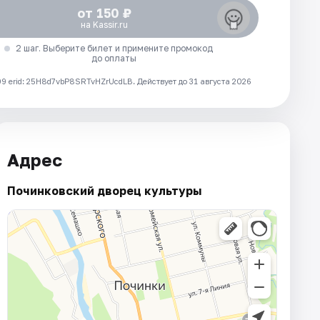
от 150 ₽
на Kassir.ru
2 шаг. Выберите билет и примените промокод
до оплаты
 erid: 25H8d7vbP8SRTvHZrUcdLB.
Действует до 31 августа 2026
Адрес
Починковский дворец культуры