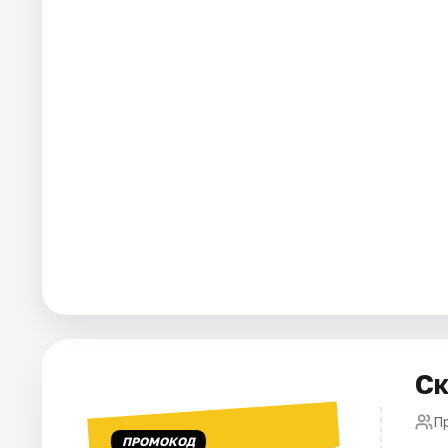
Города
Площадки
Артисты
Рейтинги
Ск
П
ПРОМОКОД