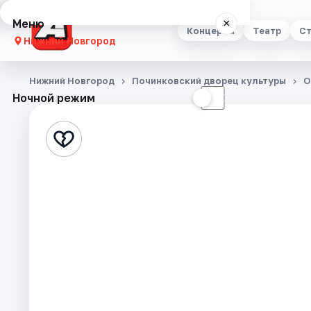
Меню
×
Концерты
Театр
Ст
Нижний Новгород
Концерты
Нижний Новгород
Починковский дворец культуры
О
Ночной режим
☀
☾
Театр
Стендап
Выставки
Квесты
Экскурсии
Спорт
События