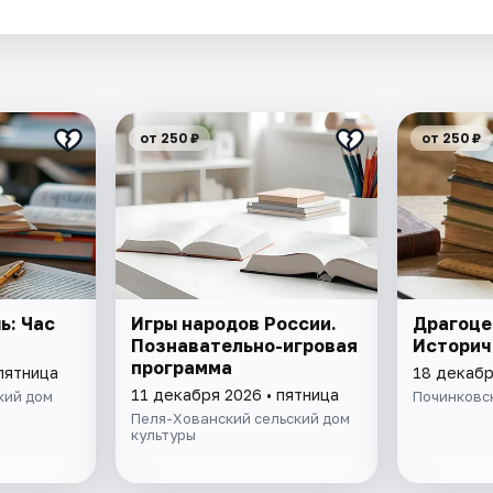
.
от 250 ₽
от 250 ₽
ь: Час
Игры народов России.
Драгоце
Познавательно-игровая
Историч
программа
пятница
18 декабр
11 декабря 2026 • пятница
кий дом
Починковс
Пеля-Хованский сельский дом
культуры