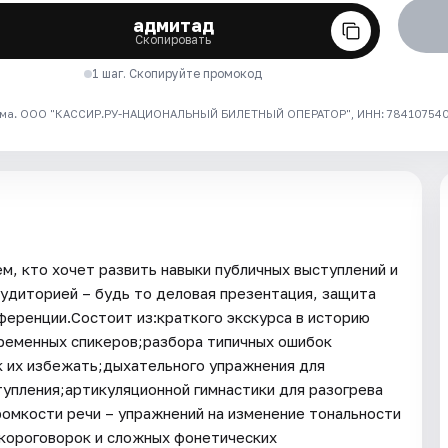
адмитад
Скопировать
1 шаг. Скопируйте промокод
ма. ООО "КАССИР.РУ-НАЦИОНАЛЬНЫЙ БИЛЕТНЫЙ ОПЕРАТОР", ИНН: 7841075409
, кто хочет развить навыки публичных выступлений и
аудиторией – будь то деловая презентация, защита
ференции.Состоит из:краткого экскурса в историю
временных спикеров;разбора типичных ошибок
к их избежать;дыхательного упражнения для
тупления;артикуляционной гимнастики для разогрева
ромкости речи – упражнений на изменение тональности
скороговорок и сложных фонетических