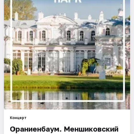
Города
Площадки
Артисты
Рейтинги
Концерт
Ораниенбаум. Меншиковский