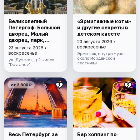
Великолепный
«Эрмитажные коты»
Петергоф: Большой
и другие секреты в
дворец, Малый
детском квесте
дворец, парк,
23 августа 2026 •
фонтаны
воскресенье
23 августа 2026 •
воскресенье
Эрмитаж, внутри музея,
около Иорданской
ул. Думская, д.2, киоск
лестницы
"Davranov"
от 2 800 ₽
Весь Петербург за
Бар хоппинг по-