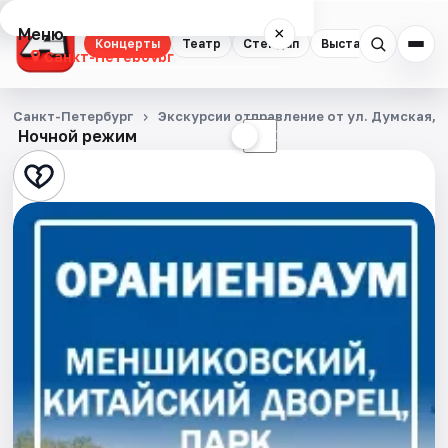
Меню
×
Концерты
Театр
Стендап
Выставки
Квест
Санкт-Петербург
Концерты
Санкт-Петербург
Экскурсии отправление от ул. Думская, д
Ночной режим
☀
☾
Театр
Стендап
Выставки
Квесты
Экскурсии
Спорт
События