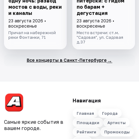
одну ночь: развод
питерски: с гидом
мостов с воды, реки
по барам +
и каналы
дегустация
23 августа 2026 •
23 августа 2026 •
воскресенье
воскресенье
Причал на набережной
Место встречи: ст.м.
реки Фонтанки, 71
"Садовая", ул. Садовая
д.37
→
Все концерты в Санкт-Петербурге
Навигация
Главная
Города
Самые яркие события в
Площадки
Артисты
вашем городе.
Рейтинги
Промокоды