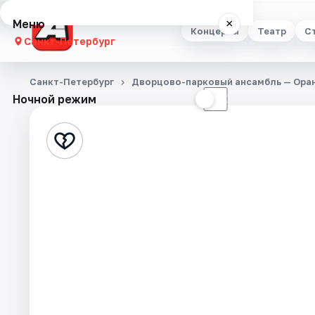
Меню
×
Концерты
Театр
С
Санкт-Петербург
Концерты
Санкт-Петербург
Дворцово-парковый ансамбль — Ора
Ночной режим
☀
☾
Театр
Стендап
Выставки
Квесты
Экскурсии
Спорт
События