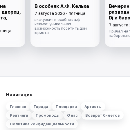
 на
В особняк А.Ф. Кельха
Вечерин
 дворец,
разводн
7 августа 2026 • пятница
та,
Dj и бар
экскурсия в особняк а.ф.
кельха: уникальная
7 августа 
возможность посетить дом
ятница
Причал на
юриста
набережно
Навигация
Главная
Города
Площадки
Артисты
Рейтинги
Промокоды
О нас
Возврат билетов
Политика конфиденциальности