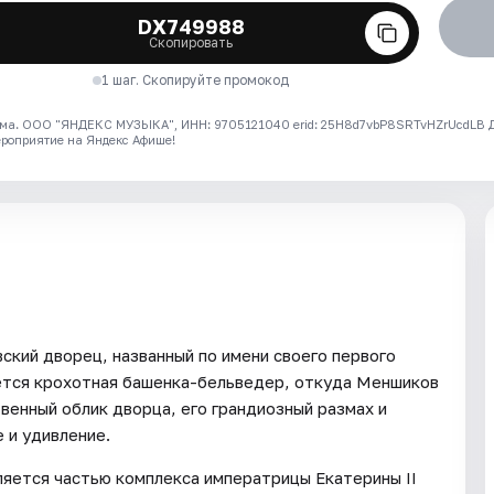
DX749988
Скопировать
1 шаг. Скопируйте промокод
ма. ООО "ЯНДЕКС МУЗЫКА", ИНН: 9705121040 erid: 25H8d7vbP8SRTvHZrUcdLB
ероприятие на Яндекс Афише!
ский дворец, названный по имени своего первого
ается крохотная башенка-бельведер, откуда Меншиков
венный облик дворца, его грандиозный размах и
 и удивление.
ляется частью комплекса императрицы Екатерины II