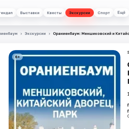
тендап
Выставки
Квесты
Экскурсии
Спорт
Ещё
ниенбаум
Экскурсии
Ораниенбаум: Меншиковский и Китай
6+