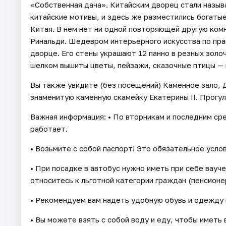
«Собственная дача». Китайским дворец стали называ
китайские мотивы, и здесь же разместились богаты
Китая. В нем нет ни одной повторяющей другую комн
Ринальди. Шедевром интерьерного искусства по пра
дворце. Его стены украшают 12 панно в резных золо
шелком вышиты цветы, пейзажи, сказочные птицы — 
Вы также увидите (без посещений) Каменное зало, Д
знаменитую каменную скамейку Екатерины II. Прогул
Важная информация: • По вторникам и последним с
работает.
• Возьмите с собой паспорт! Это обязательное услов
• При посадке в автобус нужно иметь при себе вау
относитесь к льготной категории граждан (пенсионер,
• Рекомендуем вам надеть удобную обувь и одежду 
• Вы можете взять с собой воду и еду, чтобы иметь