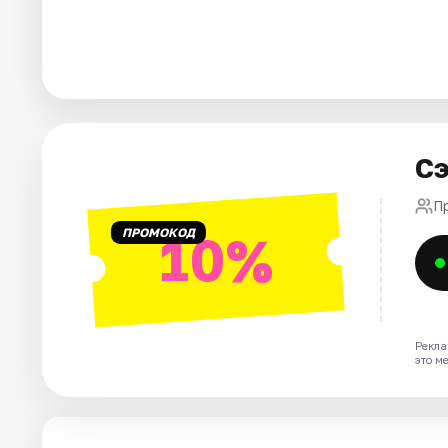
Города
Площадки
Артисты
Сэ
Рейтинги
П
ПРОМОКОД
10%
Рекла
это м