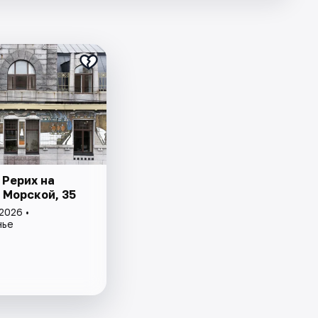
 Рерих на
 Морской, 35
2026 •
нье