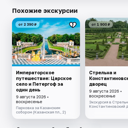
Похожие экскурсии
от 2 390 ₽
от 1 900 ₽
Императорское
Стрельна и
путешествие: Царское
Константиновс
село и Петергоф за
дворец
один день
9 августа 2026 •
воскресенье
9 августа 2026 •
воскресенье
Экскурсия в Стрельн
Константиновский 
Парковка за Казанским
собором (Казанская пл., 2)