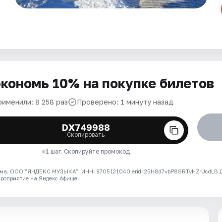
кономь 10% на покупке билетов
рименили: 8 258 раз
Проверено: 1 минуту назад
DX749988
Скопировать
1 шаг. Скопируйте промокод
ма. ООО "ЯНДЕКС МУЗЫКА", ИНН: 9705121040 erid: 25H8d7vbP8SRTvHZrUcdLB
ероприятие на Яндекс Афише!