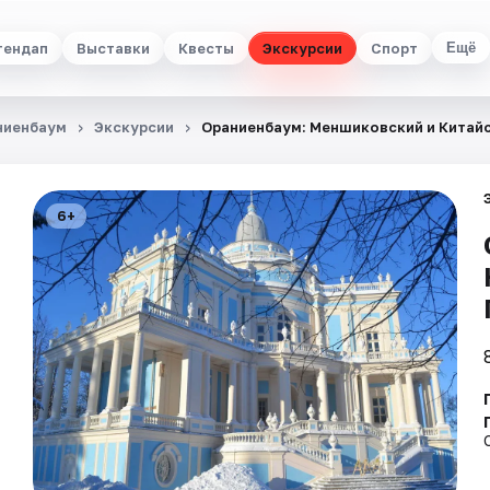
тендап
Выставки
Квесты
Экскурсии
Спорт
Ещё
ниенбаум
Экскурсии
Ораниенбаум: Меншиковский и Китай
6+