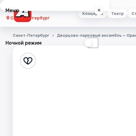
Меню
×
Концерты
Театр
С
Санкт-Петербург
Концерты
Санкт-Петербург
Дворцово-парковый ансамбль — Ора
Ночной режим
☀
☾
Театр
Стендап
Выставки
Квесты
Экскурсии
Спорт
События