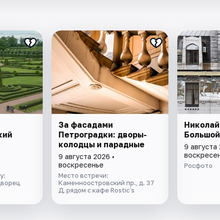
За фасадами
Николай
кий
Петроградки: дворы-
Большой
колодцы и парадные
9 августа 
воскресе
9 августа 2026 •
воскресенье
Росфото
у:
Место встречи:
дворец
Каменноостровский пр., д. 37
Д, рядом с кафе Rostic`s