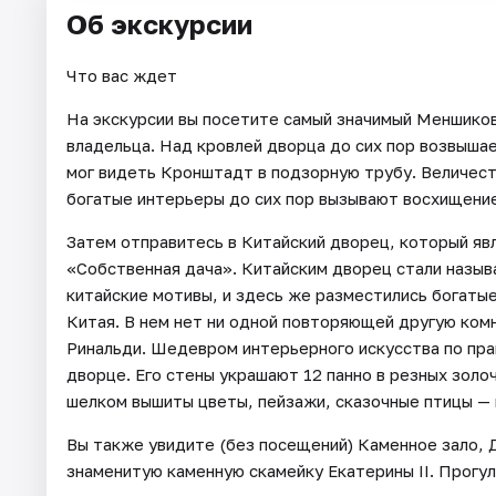
Об экскурсии
Что вас ждет
На экскурсии вы посетите самый значимый Меншиков
владельца. Над кровлей дворца до сих пор возвыш
мог видеть Кронштадт в подзорную трубу. Величест
богатые интерьеры до сих пор вызывают восхищение
Затем отправитесь в Китайский дворец, который яв
«Собственная дача». Китайским дворец стали называ
китайские мотивы, и здесь же разместились богаты
Китая. В нем нет ни одной повторяющей другую комн
Ринальди. Шедевром интерьерного искусства по пра
дворце. Его стены украшают 12 панно в резных золо
шелком вышиты цветы, пейзажи, сказочные птицы — 
Вы также увидите (без посещений) Каменное зало, Д
знаменитую каменную скамейку Екатерины II. Прогул