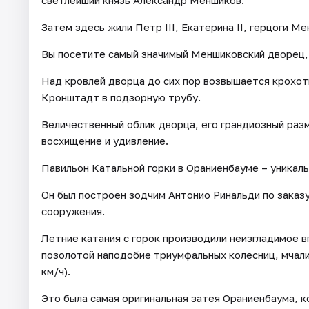
светлейший князь Александр Меншиков.
Затем здесь жили Петр III, Екатерина II, герцоги М
Вы посетите самый значимый Меншиковский дворец, 
Над кровлей дворца до сих пор возвышается крохо
Кронштадт в подзорную трубу.
Величественный облик дворца, его грандиозный раз
восхищение и удивление.
Павильон Катальной горки в Ораниенбауме – уникаль
Он был построен зодчим Антонио Ринальди по заказу
сооружения.
Летние катания с горок производили неизгладимое в
позолотой наподобие триумфальных колесниц, мчали
км/ч).
Это была самая оригинальная затея Ораниенбаума, к