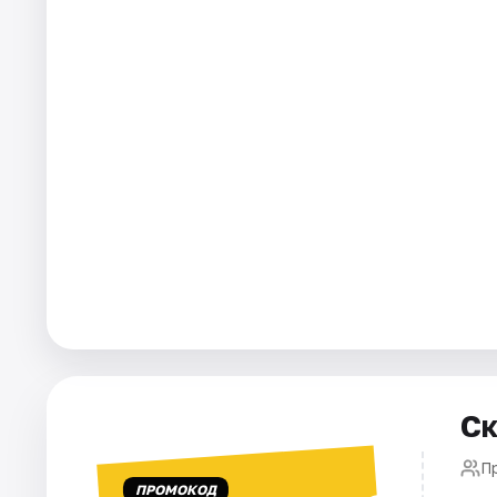
Города
Площадки
Артисты
Рейтинги
Ск
П
ПРОМОКОД