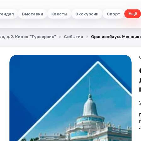
тендап
Выставки
Квесты
Экскурсии
Спорт
Ещё
я, д.2. Киоск "Турсервис"
События
Ораниенбаум. Меншико