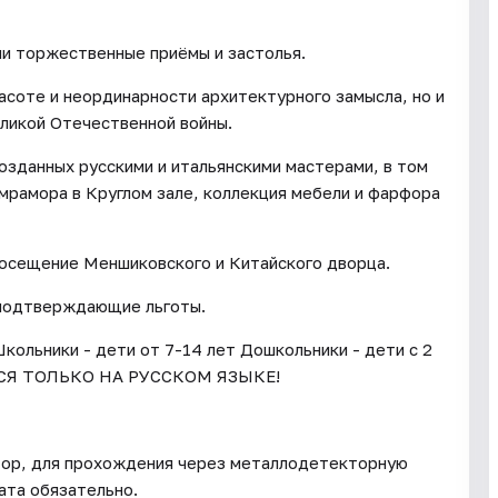
ли торжественные приёмы и застолья.
асоте и неординарности архитектурного замысла, но и
еликой Отечественной войны.
озданных русскими и итальянскими мастерами, в том
 мрамора в Круглом зале, коллекция мебели и фарфора
 посещение Меншиковского и Китайского дворца.
 подтверждающие льготы.
кольники - дети от 7-14 лет Дошкольники - дети с 2
ТСЯ ТОЛЬКО НА РУССКОМ ЯЗЫКЕ!
тор, для прохождения через металлодетекторную
ата обязательно.