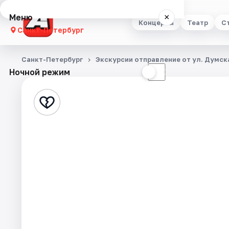
Меню
×
Концерты
Театр
С
Санкт-Петербург
Концерты
Санкт-Петербург
Экскурсии отправление от ул. Думска
Ночной режим
☀
☾
Театр
Стендап
Выставки
Квесты
Экскурсии
Спорт
События