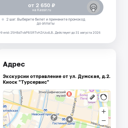
от 2 650 ₽
на Kassir.ru
2 шаг. Выберите билет и примените промокод
до оплаты
 erid: 25H8d7vbP8SRTvHZrUcdLB.
Действует до 31 августа 2026
Адрес
Экскурсии отправление от ул. Думская, д.2.
Киоск "Турсервис"