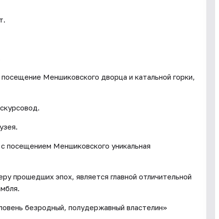
т.
.
, посещение Меншиковского дворца и катальной горки,
кскурсовод.
узея.
м с посещением Меншиковского уникальная
ру прошедших эпох, является главной отличительной
амбля.
ловень безродный, полудержавный властелин»