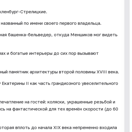
екленбург-Стрелицкие.
названный по имени своего первого владельца.
тная башенка-бельведер, откуда Меншиков мог видеть
мах и богатые интерьеры до сих пор вызывают
ный памятник архитектуры второй половины XVIII века.
 Екатерины II как часть грандиозного увеселительного
печатление на гостей: коляски, украшенные резьбой и
сь на фантастической для тех времён скорости (до 60
оторая вплоть до начала XIX века непременно входила