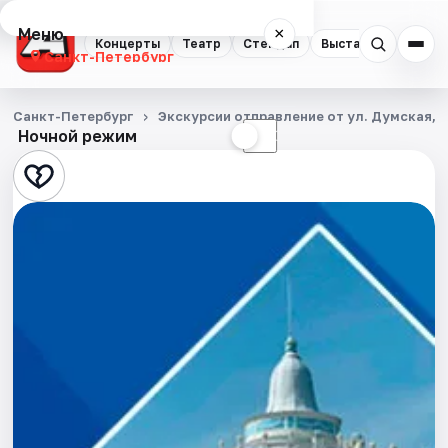
Меню
×
Концерты
Театр
Стендап
Выставки
Квест
Санкт-Петербург
Концерты
Санкт-Петербург
Экскурсии отправление от ул. Думская, д
Ночной режим
☀
☾
Театр
Стендап
Выставки
Квесты
Экскурсии
Спорт
События