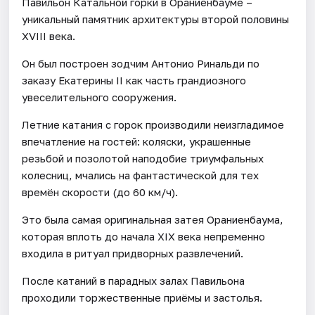
Павильон Катальной горки в Ораниенбауме –
уникальный памятник архитектуры второй половины
XVIII века.
Он был построен зодчим Антонио Ринальди по
заказу Екатерины II как часть грандиозного
увеселительного сооружения.
Летние катания с горок производили неизгладимое
впечатление на гостей: коляски, украшенные
резьбой и позолотой наподобие триумфальных
колесниц, мчались на фантастической для тех
времён скорости (до 60 км/ч).
Это была самая оригинальная затея Ораниенбаума,
которая вплоть до начала XIX века непременно
входила в ритуал придворных развлечений.
После катаний в парадных залах Павильона
проходили торжественные приёмы и застолья.