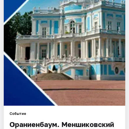
Города
Площадки
Артисты
Рейтинги
Событие
Ораниенбаум. Меншиковский