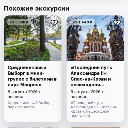
Похожие экскурсии
от 3 000 ₽
от 1 440 ₽
Cредневековый
«Последний путь
Выборг в мини-
Александра II»:
группе c билетами в
Спас-на-Крови и
парк Монрепо
пешеходная
прогулка
6 августа 2026 •
6 августа 2026 •
четверг
четверг
Средневековый Выборг,
«Последний путь
парк Монрепо
Александра II»: Спас-на-
Крови с пешеходной
прогулкой