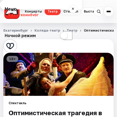
Меню
×
Концерты
Театр
Стендап
Выставки
Квест
Екатеринбург
Концерты
Екатеринбург
Коляда-театр
Театр
Оптимистическая
Ночной режим
☀
☾
Театр
Стендап
18+
Выставки
Квесты
Экскурсии
Спорт
Спектакль
Оптимистическая трагедия в
События