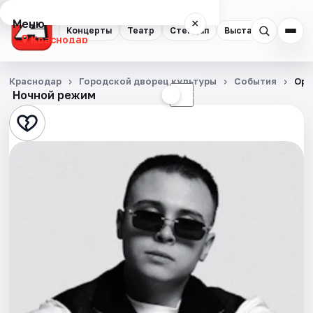
Меню
×
Концерты
Театр
Стендап
Выставки
Квест
Краснодар
Концерты
Краснодар
Городской дворец культуры
События
Opm
Ночной режим
☀
☾
Театр
Стендап
Выставки
Квесты
Экскурсии
Спорт
События