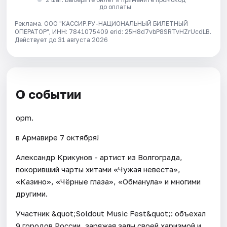
до оплаты
Реклама. ООО "КАССИР.РУ-НАЦИОНАЛЬНЫЙ БИЛЕТНЫЙ
ОПЕРАТОР", ИНН: 7841075409 erid: 25H8d7vbP8SRTvHZrUcdLB.
Действует до 31 августа 2026
О событии
opm.
в Армавире 7 октября!
Александр Крикунов - артист из Волгограда,
покоривший чарты хитами «Чужая невеста»,
«Казино», «Чёрные глаза», «Обманула» и многими
другими.
Участник &quot;Soldout Music Fest&quot;: объехал
9 городов России, заряжая залы своей харизмой и