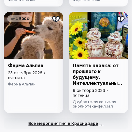
от 1 500 ₽
Ферма Альпак
Память казака: от
прошлого к
23 октября 2026 •
будущему.
пятница
Интеллектуальный
Ферма Альпак
турнир
9 октября 2026 •
пятница
Двубратская сельская
библиотека-филиал
→
Все мероприятия в Краснодаре