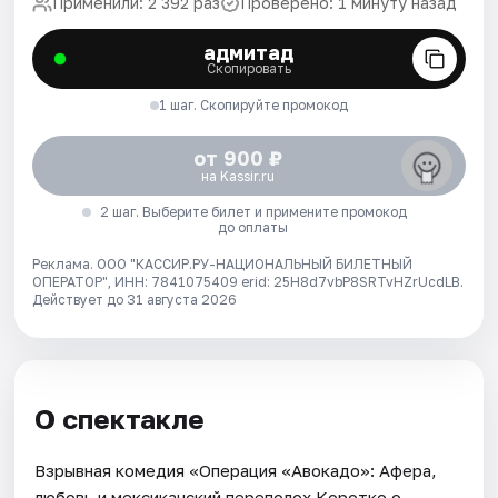
Применили: 2 392 раз
Проверено: 1 минуту назад
адмитад
Скопировать
1 шаг. Скопируйте промокод
от 900 ₽
на Kassir.ru
2 шаг. Выберите билет и примените промокод
до оплаты
Реклама. ООО "КАССИР.РУ-НАЦИОНАЛЬНЫЙ БИЛЕТНЫЙ
ОПЕРАТОР", ИНН: 7841075409 erid: 25H8d7vbP8SRTvHZrUcdLB.
Действует до 31 августа 2026
О спектакле
Взрывная комедия «Операция «Авокадо»: Афера,
любовь и мексиканский переполох Коротко о