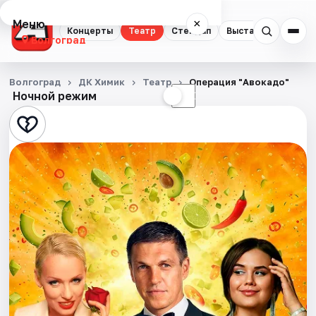
Меню
×
Концерты
Театр
Стендап
Выставки
Квест
Волгоград
Концерты
Волгоград
ДК Химик
Театр
Операция "Авокадо"
Ночной режим
☀
☾
Театр
Стендап
Выставки
Квесты
Экскурсии
Спорт
События