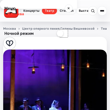
Меню
×
Концерты
Театр
Стендап
Выставки
Квест
Москва
Концерты
Москва
Центр оперного пения Галины Вишневской
Теат
Ночной режим
☀
☾
Театр
Стендап
Выставки
Квесты
Экскурсии
Спорт
События