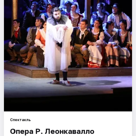
Города
Площадки
Артисты
Рейтинги
Спектакль
Опера Р. Леонкавалло