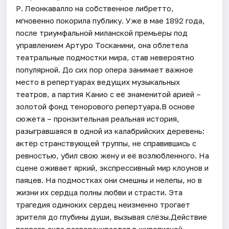
Р. Леонкавалло на собственное либретто,
мгновенно покорила публику. Уже в мае 1892 года,
после триумфальной миланской премьеры под
управлением Артуро Тосканини, она облетела
театральные подмостки мира, став невероятно
популярной. До сих пор опера занимает важное
место в репертуарах ведущих музыкальных
театров, а партия Канио с её знаменитой арией –
золотой фонд тенорового репертуара.В основе
сюжета – пронзительная реальная история,
разыгравшаяся в одной из калабрийских деревень:
актёр странствующей труппы, не справившись с
ревностью, убил свою жену и её возлюбленного. На
сцене оживает яркий, экспрессивный мир клоунов и
паяцев. На подмостках они смешны и нелепы, но в
жизни их сердца полны любви и страсти. Эта
трагедия одиноких сердец неизменно трогает
зрителя до глубины души, вызывая слёзы.Действие
первого акта разворачивается в живописной