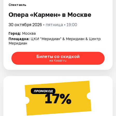
Спектакль
Опера «Кармен» в Москве
Города
30 октября 2026
• пятница • 19:00
Площадки
Город:
Москва
Артисты
Площадка:
ЦКИ "Меридиан" & Меридиан & Центр
Меридиан
Рейтинги
Билеты со скидкой
на Kassir.ru
ПРОМОКОД
17%