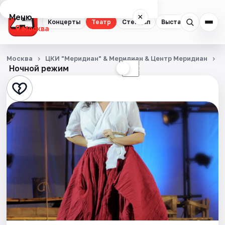
Меню
×
Концерты
Театр
Стендап
Выставки
Квест
Москва
Концерты
Москва
ЦКИ "Меридиан" & Меридиан & Центр Меридиан
Т
Ночной режим
☀
☾
Театр
Стендап
Выставки
Квесты
Экскурсии
Спорт
События