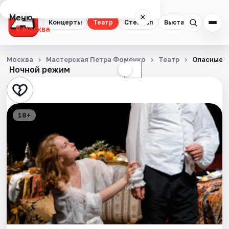
Меню
×
Концерты
Театр
Стендап
Выставки
Квест
Москва
Концерты
Москва
Мастерская Петра Фоменко
Театр
Опасные с
Ночной режим
☀
☾
Театр
Стендап
18+
Выставки
Квесты
Экскурсии
Спорт
События