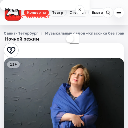
Меню
×
Концерты
Театр
Стендап
Выставки
Квест
Санкт-Петербург
Концерты
Санкт-Петербург
Музыкальный салон «Классика без грани
Ночной режим
☀
☾
Театр
Стендап
12+
Выставки
Квесты
Экскурсии
Спорт
События