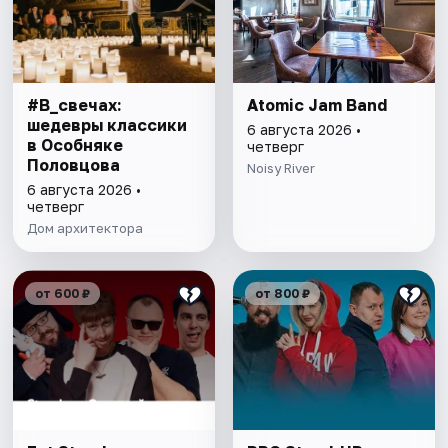
#В_свечах:
Atomic Jam Band
шедевры классики
6 августа 2026 •
в Особняке
четверг
Половцова
Noisy River
6 августа 2026 •
четверг
Дом архитектора
от 600 ₽
от 800 ₽