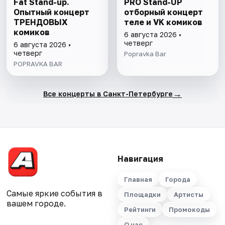
Fat Stand-up.
PRO Stand-UP
Опытный концерт
отборный концерт
ТРЕНДОВЫХ
теле и VK комиков
комиков
6 августа 2026 •
четверг
6 августа 2026 •
четверг
Popravka Bar
POPRAVKA BAR
→
Все концерты в Санкт-Петербурге
Навигация
Главная
Города
Самые яркие события в
Площадки
Артисты
вашем городе.
Рейтинги
Промокоды
О нас