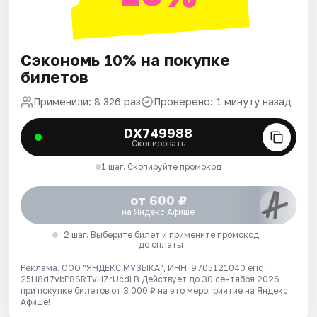
Сэкономь 10% на покупке
билетов
Применили: 8 326 раз
Проверено: 1 минуту назад
DX749988
Скопировать
1 шаг. Скопируйте промокод
от 600 ₽
на Яндекс Афише
2 шаг. Выберите билет и примените промокод
до оплаты
Реклама. ООО "ЯНДЕКС МУЗЫКА", ИНН: 9705121040 erid:
25H8d7vbP8SRTvHZrUcdLB
Действует до 30 сентября 2026
при покупке билетов от 3 000 ₽ на это мероприятие на Яндекс
Афише!