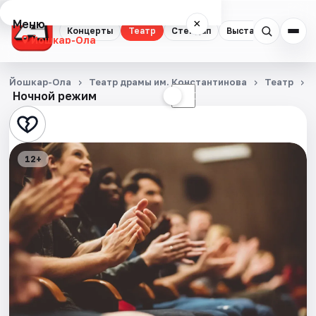
Меню
×
Концерты
Театр
Стендап
Выставки
Квест
Йошкар-Ола
Концерты
Йошкар-Ола
Театр драмы им. Константинова
Театр
Ночной режим
☀
☾
Театр
Стендап
12+
Выставки
Квесты
Экскурсии
События