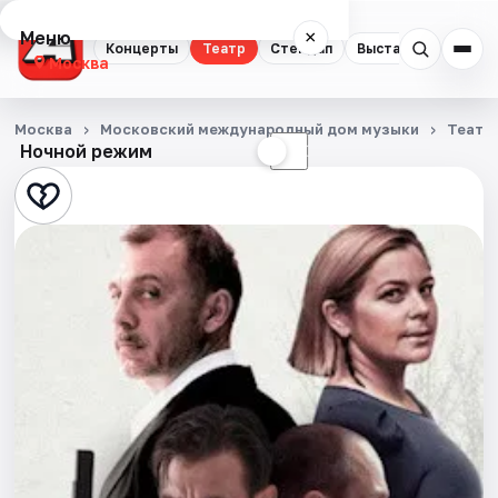
Меню
×
Концерты
Театр
Стендап
Выставки
Квест
Москва
Концерты
Москва
Московский международный дом музыки
Театр
Ночной режим
☀
☾
Театр
Стендап
Выставки
Квесты
Экскурсии
Спорт
События