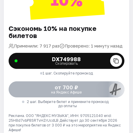
Сэкономь 10% на покупке
билетов
Применили: 7 917 раз
Проверено: 1 минуту назад
DX749988
Скопировать
1 шаг. Скопируйте промокод
от 700 ₽
на Яндекс Афише
2 шаг. Выберите билет и примените промокод
до оплаты
Реклама. ООО "ЯНДЕКС МУЗЫКА", ИНН: 9705121040 erid:
25H8d7vbP8SRTvHZrUcdLB
Действует до 30 сентября 2026
при покупке билетов от 3 000 ₽ на это мероприятие на Яндекс
Афише!