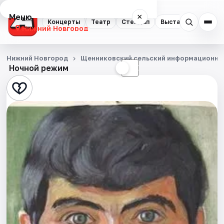
Меню
×
Концерты
Театр
Стендап
Выставки
Квест
Нижний Новгород
Концерты
Нижний Новгород
Щенниковский сельский информационны
Ночной режим
☀
☾
Театр
Стендап
Выставки
Квесты
Экскурсии
Спорт
События