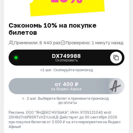
Сэкономь 10% на покупке
билетов
Применили: 8 440 раз
Проверено: 1 минуту назад
DX749988
Скопировать
1 шаг. Скопируйте промокод
от 400 ₽
на Яндекс Афише
2 шаг. Выберите билет и примените промокод
до оплаты
Реклама. ООО "ЯНДЕКС МУЗЫКА", ИНН: 9705121040 erid:
25H8d7vbP8SRTvHZrUcdLB
Действует до 30 сентября 2026
при покупке билетов от 3 000 ₽ на это мероприятие на Яндекс
Афише!