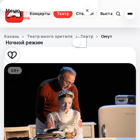
Меню
×
Концерты
Театр
Стендап
Выставки
Квест
Казань
Концерты
Казань
Театр юного зрителя
Театр
Омут
Ночной режим
☀
☾
Театр
Стендап
16+
Выставки
Квесты
Экскурсии
Спорт
События