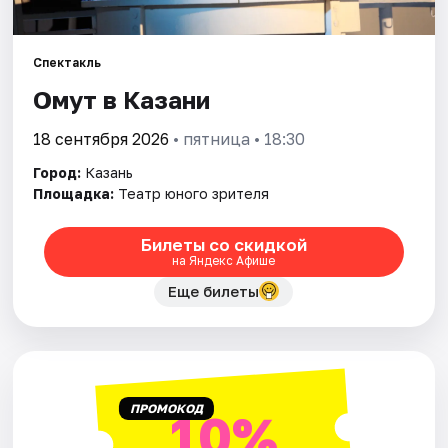
Города
Спектакль
Омут в Казани
Площадки
18 сентября 2026
• пятница • 18:30
Артисты
Город:
Казань
Рейтинги
Площадка:
Театр юного зрителя
Билеты со скидкой
на Яндекс Афише
Еще билеты
ПРОМОКОД
10%