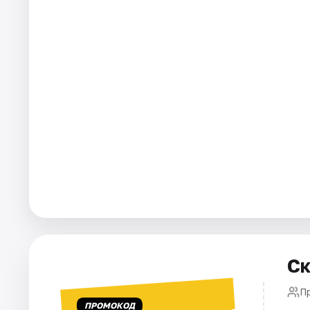
Города
Площадки
Артисты
Рейтинги
Ск
П
ПРОМОКОД