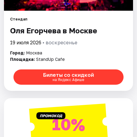
Города
Стендап
Оля Егорчева в Москве
Площадки
19 июля 2026
• воскресенье
Артисты
Город:
Москва
Рейтинги
Площадка:
StandUp Cafe
Билеты со скидкой
на Яндекс Афише
ПРОМОКОД
10%