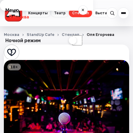
Меню
×
Концерты
Театр
Стендап
Выставки
Квест
Москва
Концерты
Москва
StandUp Cafe
Стендап
Оля Егорчева
Ночной режим
☀
☾
Театр
Стендап
18+
Выставки
Квесты
Экскурсии
Спорт
События